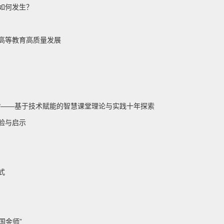
如何发生？
高等教育高质量发展
*——基于技术赋能的智慧课堂理论与实践十年探索
验与启示
式
国金师”